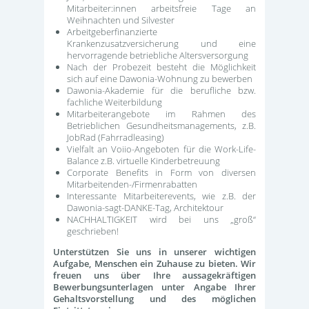
Mitarbeiter:innen arbeitsfreie Tage an
Weihnachten und Silvester
Arbeitgeberfinanzierte
Krankenzusatzversicherung und eine
hervorragende betriebliche Altersversorgung
Nach der Probezeit besteht die Möglichkeit
sich auf eine Dawonia-Wohnung zu bewerben
Dawonia-Akademie für die berufliche bzw.
fachliche Weiterbildung
Mitarbeiterangebote im Rahmen des
Betrieblichen Gesundheitsmanagements, z.B.
JobRad (Fahrradleasing)
Vielfalt an Voiio-Angeboten für die Work-Life-
Balance z.B. virtuelle Kinderbetreuung
Corporate Benefits in Form von diversen
Mitarbeitenden-/Firmenrabatten
Interessante Mitarbeiterevents, wie z.B. der
Dawonia-sagt-DANKE-Tag, Architektour
NACHHALTIGKEIT wird bei uns „groß“
geschrieben!
Unterstützen Sie uns in unserer wichtigen
Aufgabe, Menschen ein Zuhause zu bieten. Wir
freuen uns über Ihre aussagekräftigen
Bewerbungsunterlagen unter Angabe Ihrer
Gehaltsvorstellung und des möglichen