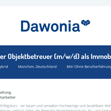
er Objektbetreuer (m/w/d) als Immob
ybrid
München, Deutschland
Mit/ Ohne Berufserfahrun
faltung.
tarbeiter
f Erfolgskurs - wir bauen und verwalten hochwertige und bezahlbare 
trum umfasst dabei die Bereiche Projektentwicklung, An- und Verkau