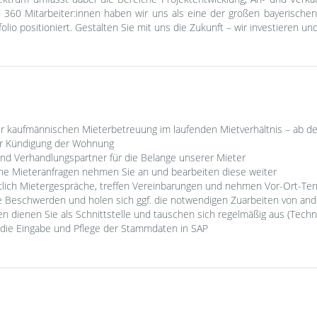
60 Mitarbeiter:innen haben wir uns als eine der großen bayerische
olio positioniert. Gestalten Sie mit uns die Zukunft – wir investieren un
er kaufmännischen Mieterbetreuung im laufenden Mietverhältnis – ab d
r Kündigung der Wohnung
nd Verhandlungspartner für die Belange unserer Mieter
iche Mieteranfragen nehmen Sie an und bearbeiten diese weiter
tlich Mietergespräche, treffen Vereinbarungen und nehmen Vor-Ort-Te
e Beschwerden und holen sich ggf. die notwendigen Zuarbeiten von an
en dienen Sie als Schnittstelle und tauschen sich regelmäßig aus (Techni
ür die Eingabe und Pflege der Stammdaten in SAP