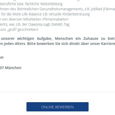
berufliche bzw. fachliche Weiterbildung
ahmen des Betrieblichen Gesundheitsmanagements, z.B. JobRad (Fahrrad
 für die Work-Life-Balance z.B. virtuelle Kinderbetreuung
m von diversen Mitarbeiter-/Firmenrabatten
vents, wie z.B. der Dawonia-sagt-DANKE-Tag
uns „groß“ geschrieben!
 unserer wichtigen Aufgabe, Menschen ein Zuhause zu bie
eden Alters. Bitte bewerben Sie sich direkt über unser Karrier
bH
37 München
ONLINE BEWERBEN