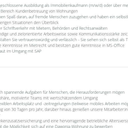
geschlossene Ausbildung als Immobilienkaufmann (m/w/d) oder über meh
im Bereich Kundenbetreuung von Wohnungen
haben Spaß daran, auf fremde Menschen zuzugehen und haben ein selbs
ierigen Situationen den Überblick
er Schriftverkehr mit Mietern, Behörden und Rechtsanwälten
ändige und zielorientierte Arbeitsweise sowie Kommunikationsstärke zei
talten Sie vertrauenswürdig und verlässlich - Sie sehen sich selbst als
te Kenntnisse im Mietrecht und besitzen gute Kenntnisse in MS-Office
traut im Umgang mit SAP
ich spannende Aufgaben für Menschen, die Herausforderungen mögen
häre, motivierte Teams mit wertschätzendem Umgang
lexiblen Arbeitsplatz und -zeitregelungen (teilweise mobiles Arbeiten mög
g von 30 Tagen pro Jahr, darüber hinaus genießen unsere Mitarbeiter:in
r
ankenzusatzversicherung und eine hervorragende betriebliche Altersver
ht die Möglichkeit sich auf eine Dawonia-Wohnung zu bewerben